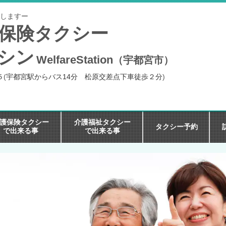
しますー
保険タクシー
シン
WelfareStation
（宇都宮市）
５
(
宇都宮駅からバス14分 松原交差点下車徒歩２分
)
護保険タクシー
介護福祉タクシー
タクシー予約
で出来る事
で出来る事