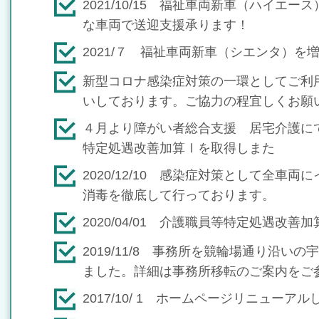
2021/10/15 福祉車両新車（ハイエ
な車両で送迎支援承ります！
2021/７ 福祉車両新車（シエンタ）を
新型コロナ感染症対策の一環としてご利
いしております。ご協力の程宜しくお願
４月より障がい者総合支援 居宅介護に
特定処遇改善加算Ⅰを取得しまた
2020/12/10 感染症対策として全車
消毒を徹底して行っております。
2020/04/01 介護職員等特定処遇改
2019/11/8 事務所を競輪場通り沿いの
ました。詳細は事務所移転のご案内をご
2017/10/ 1 ホームページリニューア