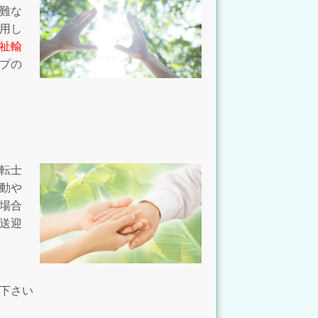
難な
用し
祉輸
プの
転士
動や
場合
送迎
下さい