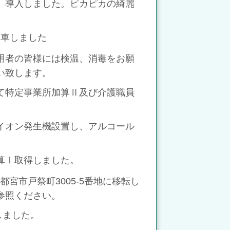
ース）導入しました。ピカピカの綺麗
増車しました
用者の皆様には検温、消毒をお願
い致します。
て特定事業所加算Ⅱ及び介護職員
両にイオン発生機設置し、アルコール
善加算Ⅰ取得しました。
宇都宮市戸祭町3005-5番地に移転し
参照ください。
ルしました。